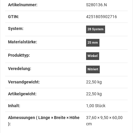
Artikelnummer:
S280136.N
GTIN:
4251805902716
System‍:
28 System
Materialstärke‍:
25 mm
Produkttyp‍:
Winkel
Veredelung‍:
Nitriert
Versandgewicht‍:
22,50 kg
Artikelgewicht‍:
22,50
kg
Inhalt‍:
1,00 Stück
Abmessungen ( Länge × Breite × Höhe
37,60 × 9,50 × 60,00
)‍:
cm