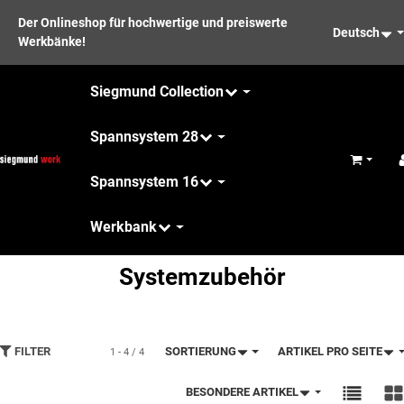
Der Onlineshop für hochwertige und preiswerte
Deutsch
Werkbänke!
Siegmund Collection
Spannsystem 28
Warenkor
Spannsystem 16
Werkbank
Pflege
Systemzubehör
FILTER
SORTIERUNG
ARTIKEL PRO SEITE
1 - 4 / 4
BESONDERE ARTIKEL