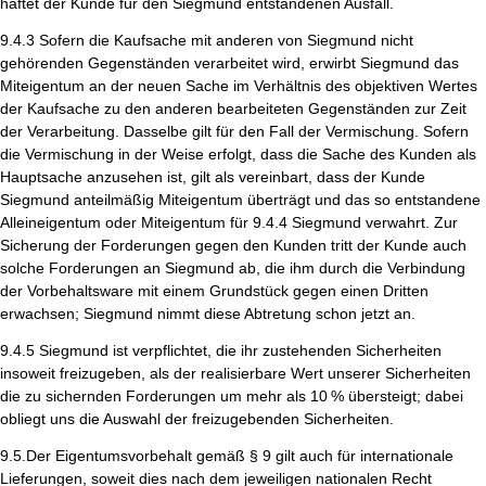
haftet der Kunde für den Siegmund entstandenen Ausfall.
9.4.3 Sofern die Kaufsache mit anderen von Siegmund nicht
gehörenden Gegenständen verarbeitet wird, erwirbt Siegmund das
Miteigentum an der neuen Sache im Verhältnis des objektiven Wertes
der Kaufsache zu den anderen bearbeiteten Gegenständen zur Zeit
der Verarbeitung. Dasselbe gilt für den Fall der Vermischung. Sofern
die Vermischung in der Weise erfolgt, dass die Sache des Kunden als
Hauptsache anzusehen ist, gilt als vereinbart, dass der Kunde
Siegmund anteilmäßig Miteigentum überträgt und das so entstandene
Alleineigentum oder Miteigentum für 9.4.4 Siegmund verwahrt. Zur
Sicherung der Forderungen gegen den Kunden tritt der Kunde auch
solche Forderungen an Siegmund ab, die ihm durch die Verbindung
der Vorbehaltsware mit einem Grundstück gegen einen Dritten
erwachsen; Siegmund nimmt diese Abtretung schon jetzt an.
9.4.5 Siegmund ist verpflichtet, die ihr zustehenden Sicherheiten
insoweit freizugeben, als der realisierbare Wert unserer Sicherheiten
die zu sichernden Forderungen um mehr als 10
%
ü
bersteigt; dabei
obliegt uns die Auswahl der freizugebenden Sicherheiten.
9.5.Der Eigentumsvorbehalt gemäß § 9 gilt auch für internationale
Lieferungen, soweit dies nach dem jeweiligen nationalen Recht