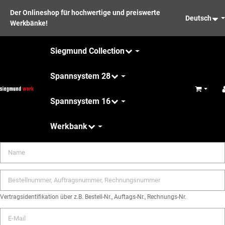
Der Onlineshop für hochwertige und preiswerte
Deutsch
Werkbänke!
Siegmund Collection
Spannsystem 28
Warenkor
Spannsystem 16
Werkbank
Pflege
Name
Bestellnummer, Auftragsnummer, Rechnungsnummer
Vertragsidentifikation über z.B. Bestell-Nr., Auftags-Nr., Rechnungs-Nr.
E-Mail