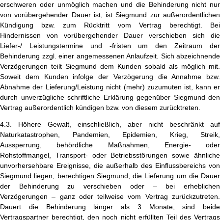
erschweren oder unmöglich machen und die Behinderung nicht nur
von vorübergehender Dauer ist, ist Siegmund zur außerordentlichen
Kündigung bzw. zum Rücktritt vom Vertrag berechtigt. Bei
Hindernissen von vorübergehender Dauer verschieben sich die
Liefer-/ Leistungstermine und -fristen um den Zeitraum der
Behinderung zzgl. einer angemessenen Anlaufzeit. Sich abzeichnende
Verzögerungen teilt Siegmund dem Kunden sobald als möglich mit.
Soweit dem Kunden infolge der Verzögerung die Annahme bzw.
Abnahme der Lieferung/Leistung nicht (mehr) zuzumuten ist, kann er
durch unverzügliche schriftliche Erklärung gegenüber Siegmund den
Vertrag außerordentlich kündigen bzw. von diesem zurücktreten.
4.3. Höhere Gewalt, einschließlich, aber nicht beschränkt auf
Naturkatastrophen, Pandemien, Epidemien, Krieg, Streik,
Aussperrung, behördliche Maßnahmen, Energie- oder
Rohstoffmangel, Transport- oder Betriebsstörungen sowie ähnliche
unvorhersehbare Ereignisse, die außerhalb des Einflussbereichs von
Siegmund liegen, berechtigen Siegmund, die Lieferung um die Dauer
der Behinderung zu verschieben oder – bei erheblichen
Verzögerungen – ganz oder teilweise vom Vertrag zurückzutreten.
Dauert die Behinderung länger als 3 Monate, sind beide
Vertragspartner berechtigt, den noch nicht erfüllten Teil des Vertrags