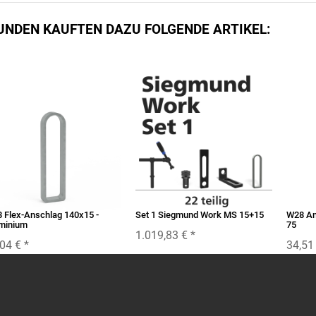
UNDEN KAUFTEN DAZU FOLGENDE ARTIKEL:
 Flex-Anschlag 140x15 -
Set 1 Siegmund Work MS 15+15
W28 An
minium
75
1.019,83 €
*
,04 €
*
34,51