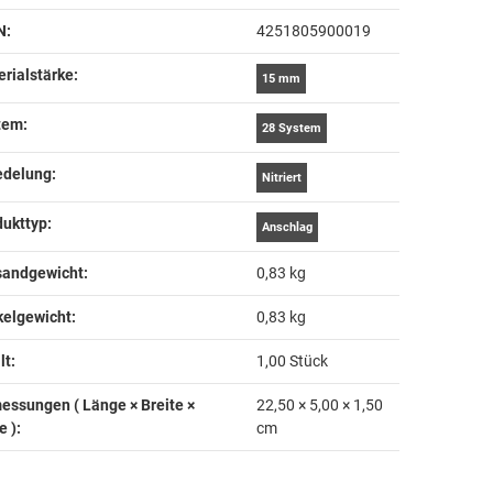
N:
4251805900019
rialstärke‍:
15 mm
em‍:
28 System
delung‍:
Nitriert
ukttyp‍:
Anschlag
andgewicht‍:
0,83 kg
kelgewicht‍:
0,83
kg
t‍:
1,00 Stück
essungen ( Länge × Breite ×
22,50 × 5,00 × 1,50
 )‍:
cm