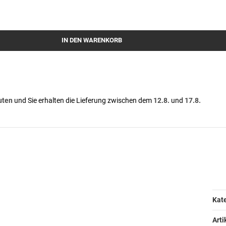
IN DEN WARENKORB
uten
und Sie erhalten die Lieferung zwischen dem
12.8.
und
17.8.
Pr
We
Kate
Art