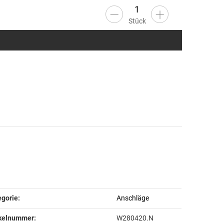
Stück
odukteigenschaft
rt
gorie:
Anschläge
ikelnummer:
W280420.N