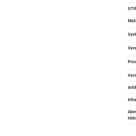
GTI
Mate
Syst
Vere
Prod
Vers
Arti
Inhal
Abm
Höhe