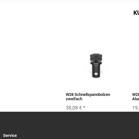
K
W28 Schnellspannbolzen
W28
zweifach
Alu
38,08 €
*
19
Service