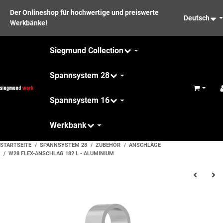
Der Onlineshop für hochwertige und preiswerte
Deutsch
Werkbänke!
Siegmund Collection
Spannsystem 28
Warenkor
Spannsystem 16
Werkbank
Pflege
STARTSEITE
SPANNSYSTEM 28
ZUBEHÖR
ANSCHLÄGE
W28 FLEX-ANSCHLAG 182 L - ALUMINIUM