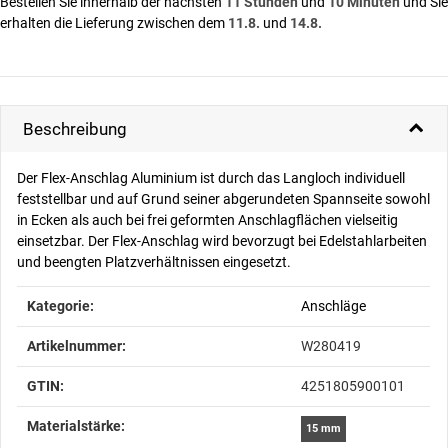
Bestellen Sie innerhalb der nächsten
11 Stunden
und
10 Minuten
und Sie
erhalten die Lieferung zwischen dem
11.8.
und
14.8.
Beschreibung
Der Flex-Anschlag Aluminium ist durch das Langloch individuell
feststellbar und auf Grund seiner abgerundeten Spannseite sowohl
in Ecken als auch bei frei geformten Anschlagflächen vielseitig
einsetzbar. Der Flex-Anschlag wird bevorzugt bei Edelstahlarbeiten
und beengten Platzverhältnissen eingesetzt.
Produkteigenschaft
Wert
Kategorie:
Anschläge
Artikelnummer:
W280419
GTIN:
4251805900101
Materialstärke‍:
15 mm