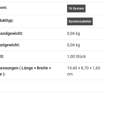
em‍:
16 System
ukttyp‍:
Systemzubehör
andgewicht‍:
0,06 kg
kelgewicht‍:
0,06
kg
t‍:
1,00 Stück
essungen ( Länge × Breite ×
19,40 × 8,70 × 1,60
 )‍:
cm