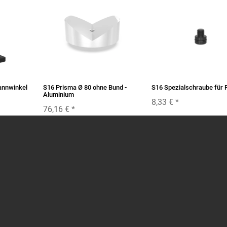
annwinkel
S16 Prisma Ø 80 ohne Bund -
S16 Spezialschraube für 
Aluminium
8,33 €
*
76,16 €
*