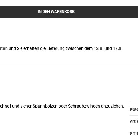
IN DEN WARENKORB
uten
und Sie erhalten die Lieferung zwischen dem
12.8.
und
17.8.
 schnell und sicher Spannbolzen oder Schraubzwingen anzuziehen.
Pr
We
Kate
Art
GTI