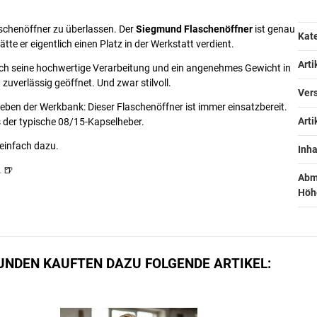
aschenöffner zu überlassen. Der
Siegmund Flaschenöffner
ist genau
Pr
We
Kate
ätte er eigentlich einen Platz in der Werkstatt verdient.
Art
rch seine hochwertige Verarbeitung und ein angenehmes Gewicht in
h zuverlässig geöffnet. Und zwar stilvoll.
Vers
neben der Werkbank: Dieser Flaschenöffner ist immer einsatzbereit.
Arti
s der typische 08/15-Kapselheber.
 einfach dazu.
Inhal
. 🍺
Abm
Höhe
UNDEN KAUFTEN DAZU FOLGENDE ARTIKEL: