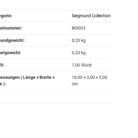
odukteigenschaft
rt
gorie:
Siegmund Collection
ikelnummer:
M3003
andgewicht‍:
0,20 kg
kelgewicht‍:
0,20
kg
t‍:
1,00 Stück
essungen ( Länge × Breite ×
18,00 × 3,00 × 3,00
 )‍:
cm