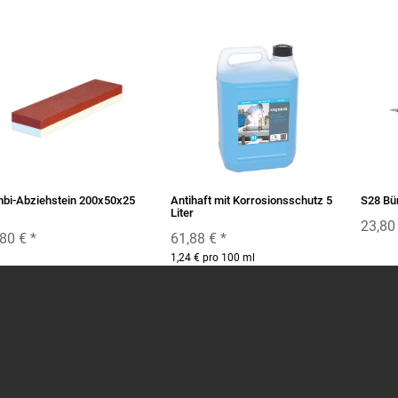
bi-Abziehstein 200x50x25
Antihaft mit Korrosionsschutz 5
S28 Bü
Liter
23,80
,80 €
*
61,88 €
*
1,24 € pro 100 ml