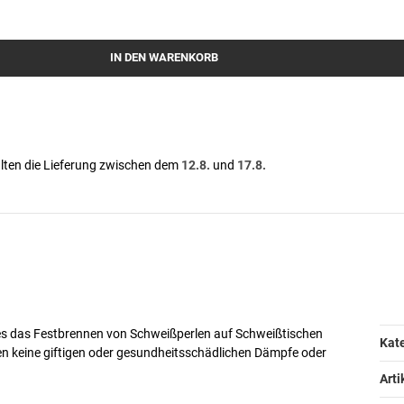
IN DEN WARENKORB
lten die Lieferung zwischen dem
12.8.
und
17.8.
ches das Festbrennen von Schweißperlen auf Schweißtischen
Pr
We
Kate
n keine giftigen oder gesundheitsschädlichen Dämpfe oder
Art